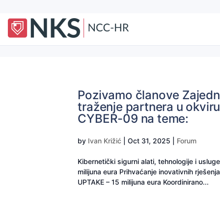
Pozivamo članove Zajednice 
traženje partnera u okv
CYBER-09 na teme:
by
Ivan Križić
|
Oct 31, 2025
|
Forum
Kibernetički sigurni alati, tehnologije i usl
milijuna eura Prihvaćanje inovativnih rješe
UPTAKE – 15 milijuna eura Koordinirano...