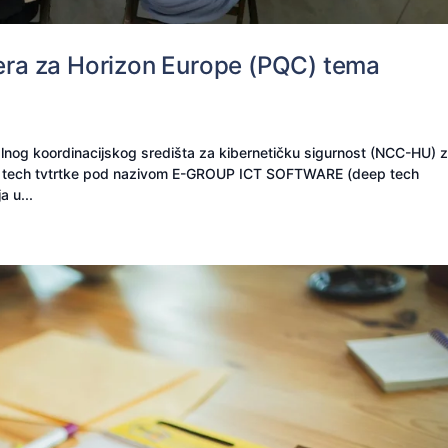
nera za Horizon Europe (PQC) tema
nog koordinacijskog središta za kibernetičku sigurnost (NCC-HU) 
p tech tvtrtke pod nazivom E-GROUP ICT SOFTWARE (deep tech
a u...