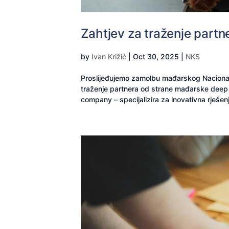
Zahtjev za traženje part
by
Ivan Križić
|
Oct 30, 2025
|
NKS
Proslijeđujemo zamolbu mađarskog Nacional
traženje partnera od strane mađarske dee
company – specijalizira za inovativna rješenj